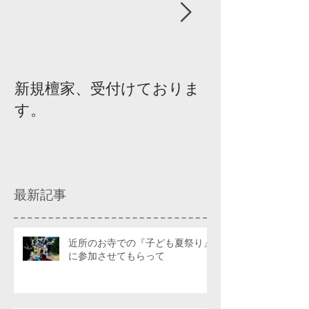
新規檀家、受付けておりま
『宗教を知ろ
す。
ィスカッショ
最新記事
近所のお寺での『子ども夏祭り』
に参加させてもらって