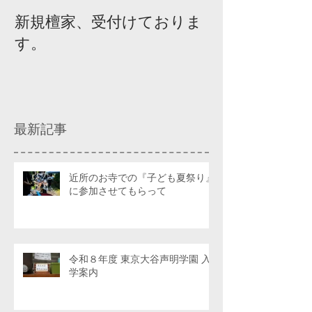
新規檀家、受付けておりま
『宗教を知ろ
す。
ィスカッショ
最新記事
近所のお寺での『子ども夏祭り』
に参加させてもらって
令和８年度 東京大谷声明学園 入
学案内