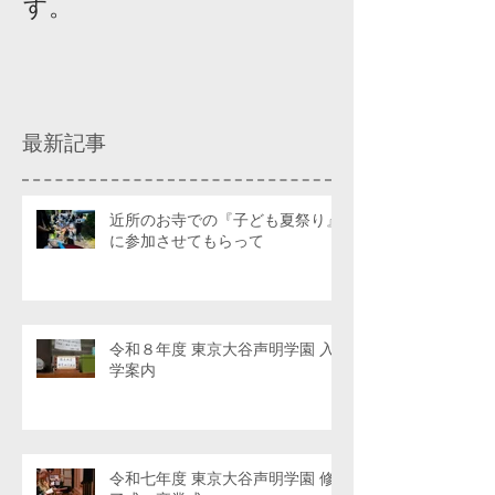
す。
ィスカッショ
最新記事
近所のお寺での『子ども夏祭り』
に参加させてもらって
令和８年度 東京大谷声明学園 入
学案内
令和七年度 東京大谷声明学園 修