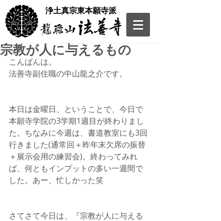
​浄土真宗東本願寺派
宗教が人に与えるもの
こんばんは。
法善寺副住職の中山龍之介です。
本日は金曜日、ということで、今日で
本願寺学院の3学期1週目が終わりまし
た。ちなみに今週は、書道教室にも3回
行きました(通常回＋昨年末欠席の振替
＋展示会用の練習会)。終わってみれ
ば、何ともインプットの多い一週間で
した。あー、忙しかった笑
さてさて今日は、『宗教が人に与える