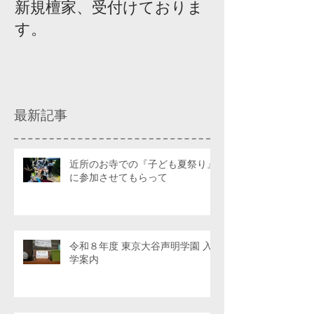
新規檀家、受付けておりま
『宗教を知ろ
す。
ィスカッショ
最新記事
近所のお寺での『子ども夏祭り』
に参加させてもらって
令和８年度 東京大谷声明学園 入
学案内