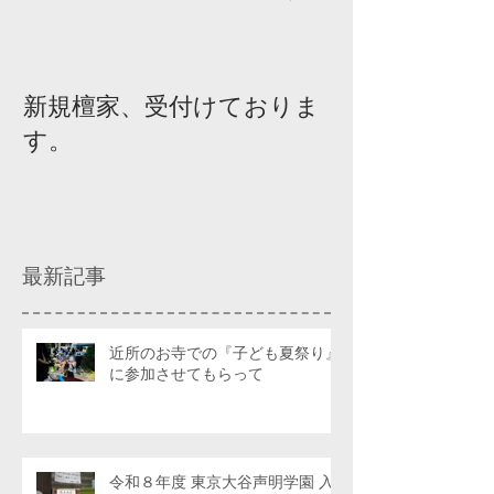
新規檀家、受付けておりま
『宗教を知ろ
す。
ィスカッショ
最新記事
近所のお寺での『子ども夏祭り』
に参加させてもらって
令和８年度 東京大谷声明学園 入