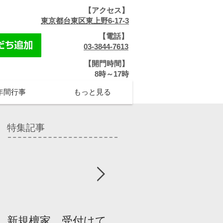
【アクセス】
​
東京都台東区東上野6-17-3
【電話】
​
03-3844-7613
【開門時間】
​8時～17時
年間行事
もっと見る
特集記事
新規檀家、受付けて
『宗教を知ろう』パ