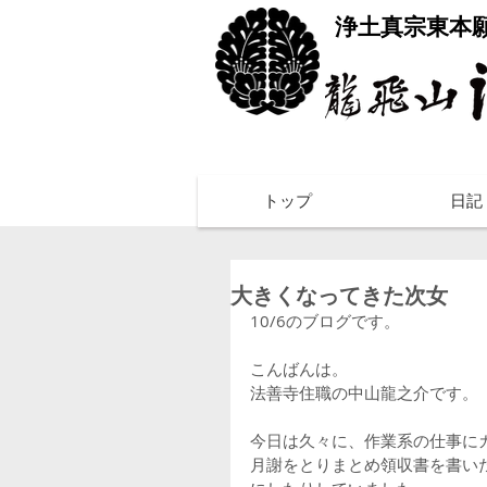
​浄土真宗東本
トップ
日記
大きくなってきた次女
10/6のブログです。
こんばんは。
法善寺住職の中山龍之介です。
今日は久々に、作業系の仕事に
月謝をとりまとめ領収書を書い