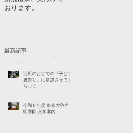
おります。
ネルディスカッショ
ン
最新記事
近所のお寺での『子ども
夏祭り』に参加させても
らって
令和８年度 東京大谷声
明学園 入学案内