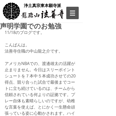
​浄土真宗東本願寺派
声明学園でのお勉強
11/18のブログです。
こんばんは。
法善寺住職の中山龍之介です。
アメリカNBAでの、渡邊雄太の活躍が
止まりません。今日はスリーポイント
シュートを７本中５本成功させての20
得点、競り合った試合で最後までコー
トに立ち続けているのは、チームから
信頼されている何よりの証拠です。プ
レー自体も素晴らしいのですが、幼稚
な言葉を使えば、とにかく一生懸命頑
張っている姿に心動かされます。ハイ