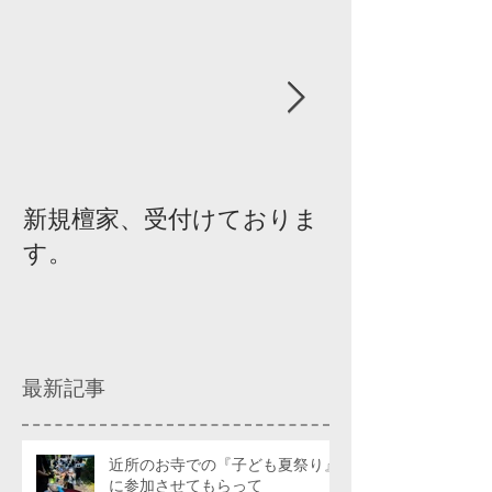
新規檀家、受付けておりま
『宗教を知ろ
す。
ィスカッショ
最新記事
近所のお寺での『子ども夏祭り』
に参加させてもらって