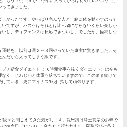
た。もう10月ですが、今年に入ってからは初めてのバスケで、
やってきました。
楽しかったです。やっぱり色んな人と一緒に体を動かすのって
しいですが、バスケはそれとは比べ物にならないくらい楽しか
ないし、ディフェンスは反応できないし、でしたが、怪我しな
な運動を、以前は週２～３回やっていた事実に驚きました。そ
たんだから太ってしまう訳です。
たプチ断食ダイエット（16時間食事を抜くダイエット）は今も
理なく、じわじわと体重も落ちていますので、このまま続けて
けていき、更にマイナス5kg目指して頑張ります。
音が段々と聞こえてきた気がします。報恩講は浄土真宗のお寺で
の御命日（11/28）に合わせて行われます。阿弥陀仏の教え