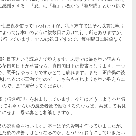
に感謝をする、『恩』に『報』いるから『報恩講』という訳で
夜や七昼夜を使って行われますが、我々末寺ではそれ以前に執り
によっては本山のように複数日に分けて行う所もありますが、
執り行っています。11/3は祝日ですので、毎年曜日に関係なく
四句目下という読み方で称えます。末寺では最も重い読み方
る草四句目下が草書なら、真四句目下は楷書となります。一つ
で、調子はゆっくりですがとても疲れます。また、正信偈の後
使われるのが三淘ですので、こちらもそれよりも重い称え方に
すので、是非見守ってください。
斎（精進料理）をお出ししています。今年はどうしようかと悩
入っても今ぐらいの感染者数で推移するのならば、実施しても良
れにせよ、母や妻とも相談しますが。
えの説明会を行います。本日はその資料も作っていましたが、
えた後の法善寺はどうなるのか、どういうお寺にしていきたい