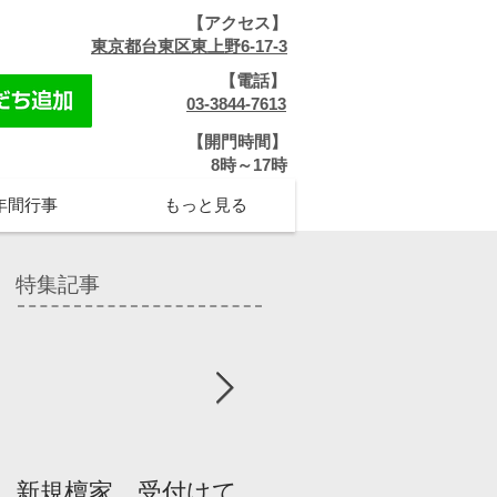
【アクセス】
​
東京都台東区東上野6-17-3
【電話】
​
03-3844-7613
【開門時間】
​8時～17時
年間行事
もっと見る
特集記事
新規檀家、受付けて
『宗教を知ろう』パ