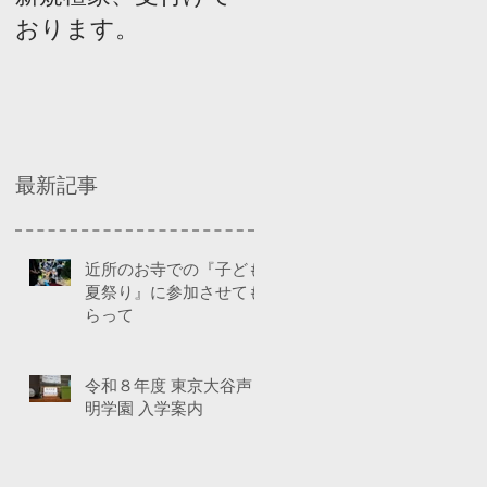
おります。
ネルディスカッショ
ン
最新記事
近所のお寺での『子ども
夏祭り』に参加させても
らって
令和８年度 東京大谷声
明学園 入学案内