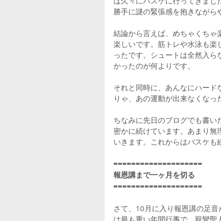
は久々にバスケに行ってきまし
勝手に謎の緊張感を抱きながら
結論から言えば、めちゃくちゃ
楽しいです。筋トレや水泳も楽
ったです。シュートは全然入ら
かったのが何よりです。
それと同時に、あんなにハード
りゃ、あの運動が出来なくなっ
ちなみに先日のブログでも書い
密かに続けています。あまり無
いきます。これからはバスケも続
====================
報恩講まで一ヶ月を切る
====================
さて、10月に入り報恩講の足
は最も重い年間行事で、親鸞聖人