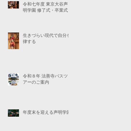
令和七年度 東京大谷声
明学園 修了式・卒業式
生きづらい現代で自分を
律する
令和８年 法善寺バスツ
アーのご案内
年度末を迎える声明学園