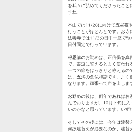
を我々に弘めてくださったこと
すね。
本山では11/28に向けて五昼
行うことがほとんどです。お寺
法善寺では11/3の日中一座で
日付固定で行っています。
報恩講のお勤めは、正信偈を真
で、書道に譬えるとよく使われ
一つの節をはっきりと称えるの
は、五淘の念仏和讃です。よく
なります。頑張って声を出しま
お勤めの後は、例年であればお
んでおりますが、10月下旬に
いのかなと思っています。いず
そしてその後には、今年は建替
何故建替えが必要なのか、建替