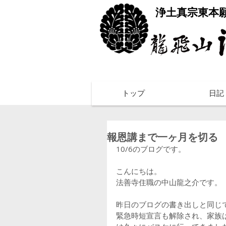
​浄土真宗東本
トップ
日記
報恩講まで一ヶ月を切る
10/6のブログです。
こんにちは。
法善寺住職の中山龍之介です。
昨日のブログの書き出しと同じ
緊急時短宣言も解除され、家族