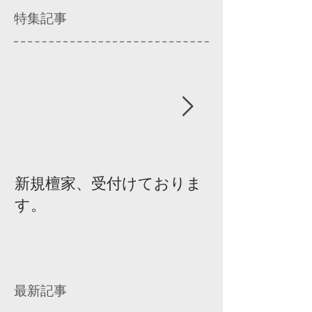
特集記事
新規檀家、受付けておりま
『宗教を知ろ
す。
ィスカッショ
最新記事