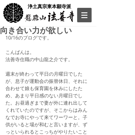
​浄土真宗東本願寺派
向き合い力が欲しい
10/16のブログです。
こんばんは。
法善寺住職の中山龍之介です。
週末が終わって平日の月曜日でした
が、息子が運動会の振替休日、それに
合わせて娘も保育園を休みにしたた
め、あまり平日感のない月曜日でし
た。お昼過ぎまで妻が外に連れ出して
くれていたのですが、そこからはみん
なでお寺にやって来てワーワーと。子
供がいると場が和むと言いますが、ず
っといられるとこっちがやりたいこと