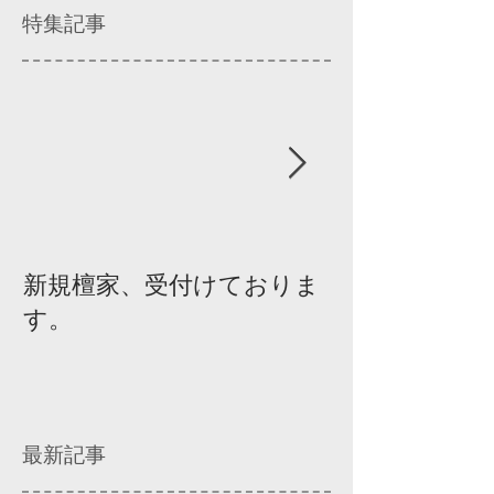
特集記事
新規檀家、受付けておりま
『宗教を知ろ
す。
ィスカッショ
最新記事