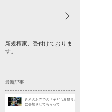
新規檀家、受付けておりま
『宗教を知ろ
す。
ィスカッショ
最新記事
近所のお寺での『子ども夏祭り』
に参加させてもらって