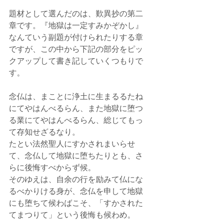
題材として選んだのは、歎異抄の第二
章です。『地獄は一定すみかぞかし』
なんていう副題が付けられたりする章
ですが、この中から下記の部分をピッ
クアップして書き記していくつもりで
す。
念仏は、まことに浄土に生まるるたね
にてやはんべるらん、また地獄に堕つ
る業にてやはんべるらん、総じてもっ
て存知せざるなり。
たとい法然聖人にすかされまいらせ
て、念仏して地獄に堕ちたりとも、さ
らに後悔すべからず候。
そのゆえは、自余の行を励みて仏にな
るべかりける身が、念仏を申して地獄
にも堕ちて候わばこそ、「すかされた
てまつりて」という後悔も候わめ。