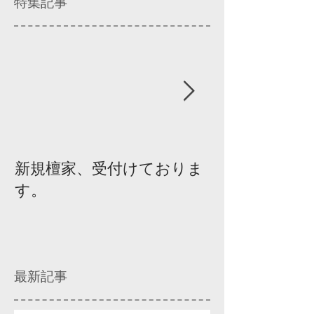
特集記事
新規檀家、受付けておりま
『宗教を知ろ
す。
ィスカッショ
最新記事