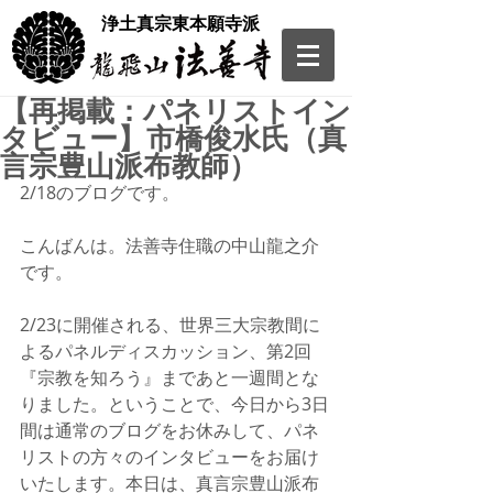
​浄土真宗東本願寺派
【再掲載：パネリストイン
タビュー】市橋俊水氏（真
言宗豊山派布教師）
2/18のブログです。
こんばんは。法善寺住職の中山龍之介
です。
2/23に開催される、世界三大宗教間に
よるパネルディスカッション、第2回
『宗教を知ろう』まであと一週間とな
りました。ということで、今日から3日
間は通常のブログをお休みして、パネ
リストの方々のインタビューをお届け
いたします。本日は、真言宗豊山派布