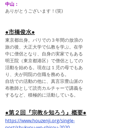
中山：
ありがとうございます！(笑)
●市橋俊水●
東京都出身。パリでの３年間の放浪の
旅の後、大正大学で仏教を学ぶ。在学
中に僧侶となり、自身の実家でもある
明王院（東京都港区）で僧侶としての
活動を始める。現在は１児の母でもあ
り、夫が同院の住職を務める。
自坊での活動の他に、真言宗豊山派の
布教師として読売カルチャーで講義を
するなど、積極的に活動している。
●第２回『宗教を知ろう』概要●
https://www.houzenji.org/single-
post/shukyou-wo-shirou-2020