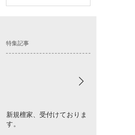
特集記事
新規檀家、受付けておりま
『宗教を知ろ
す。
ィスカッショ