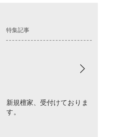
特集記事
新規檀家、受付けておりま
『宗教を知ろ
す。
ィスカッショ