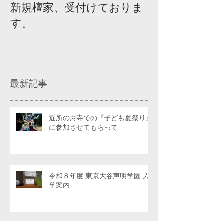
新規檀家、受付けておりま
『宗教を知ろ
す。
ィスカッショ
最新記事
近所のお寺での『子ども夏祭り』
に参加させてもらって
令和８年度 東京大谷声明学園 入
学案内