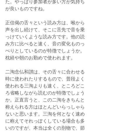
た。やっぱり参加者が多い方が気持ち
が良いものですね。
正信偈の舌々という読み方は、喉から
声を出し続けて、そこに舌先で音を乗
っけていくような読み方です。他の読
み方に比べると速く、音の変化ものっ
ぺりとしているのが特徴でしょうか。
枕経や朝のお勤めで使われます。
二淘念仏和讃は、その舌々に合わせる
時に使われたりするもので、普段よく
使われる三淘よりも速く、ところどこ
ろ省略しながら読むのが特徴でしょう
か。正直言うと、この二淘をきちんと
称えられる方はほとんどいらっしゃら
ないと思います。三淘を何となく速め
に称えてそれっぽくしている場合も多
いのですが、本当は全くの別物で、節