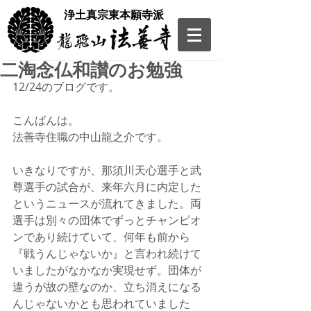
​浄土真宗東本願寺派
二淘念仏和讃のお勉強
12/24のブログです。
こんばんは。
法善寺住職の中山龍之介です。
いきなりですが、那須川天心選手と武
尊選手の試合が、来年六月に内定した
というニュースが流れてきました。両
選手は別々の団体でずっとチャンピオ
ンであり続けていて、何年も前から
『戦うんじゃないか』と言われ続けて
いましたがなかなか実現せず。団体が
違うが故の壁なのか、立ち消えになる
んじゃないかとも思われていました