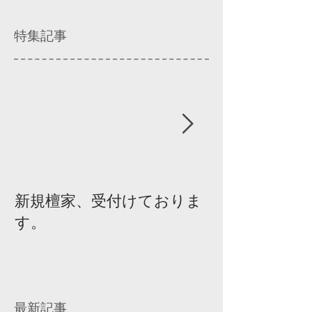
特集記事
新規檀家、受付けておりま
『宗教を知ろ
す。
ィスカッショ
最新記事