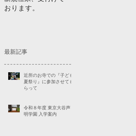
おります。
ネルディスカッショ
ン
最新記事
近所のお寺での『子ども
夏祭り』に参加させても
らって
令和８年度 東京大谷声
明学園 入学案内