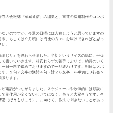
善寺の会報誌『家庭通信』の編集と、書道の課題制作のコンボ
いないのですが、今週の日曜には入稿しようと思っていますの
月末、もしくは９月頭には門徒の方々にお届けできればと思っ
さい。
幅まじり』を終わらせました。半切というサイズの紙に、平仮
して書いていきます。相変わらずの苦手っぷりで、納得のいく
、一日一題で進めておりますので一旦終わりです。明日は大ボ
ます。１句７文字の漢詩４句（計２８文字）を半切に３行書き
頑張ります。
レビ電話がつながりました。スケジュールや数値的には順調に
って副作用が全くないわけではなく、色々と大変そうです。そ
守講（ぼうもりこう）』に向けて、作法で聞きたいことがあっ