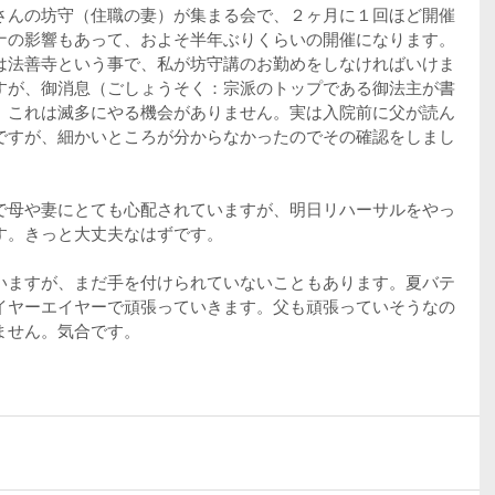
さんの坊守（住職の妻）が集まる会で、２ヶ月に１回ほど開催
ナの影響もあって、およそ半年ぶりくらいの開催になります。
は法善寺という事で、私が坊守講のお勤めをしなければいけま
すが、御消息（ごしょうそく：宗派のトップである御法主が書
、これは滅多にやる機会がありません。実は入院前に父が読ん
ですが、細かいところが分からなかったのでその確認をしまし
で母や妻にとても心配されていますが、明日リハーサルをやっ
す。きっと大丈夫なはずです。
いますが、まだ手を付けられていないこともあります。夏バテ
イヤーエイヤーで頑張っていきます。父も頑張っていそうなの
ません。気合です。