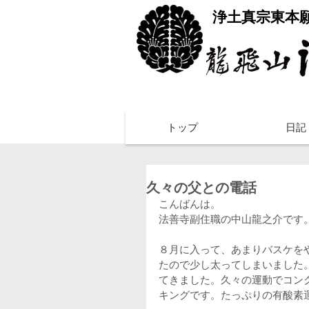
​浄土真宗東本
トップ
日記
久々の父との電話
こんばんは。
法善寺副住職の中山龍之介です
８月に入って、あまりバスケを
たので少し太ってしまいました
てきました。久々の運動でコン
キングです。たっぷりの有酸素