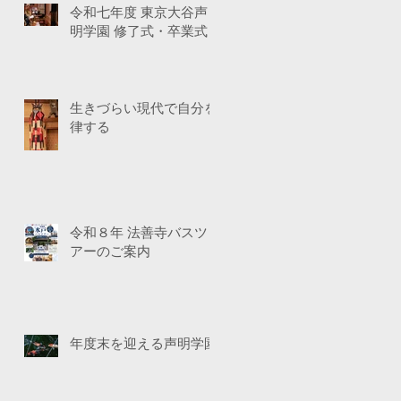
令和七年度 東京大谷声
明学園 修了式・卒業式
生きづらい現代で自分を
律する
令和８年 法善寺バスツ
アーのご案内
年度末を迎える声明学園