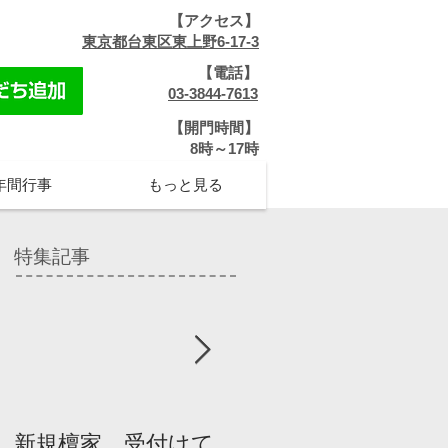
【アクセス】
​
東京都台東区東上野6-17-3
【電話】
​
03-3844-7613
【開門時間】
​8時～17時
年間行事
もっと見る
特集記事
新規檀家、受付けて
『宗教を知ろう』パ