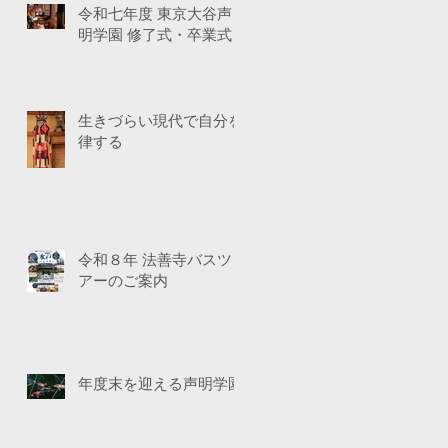
令和七年度 東京大谷声
明学園 修了式・卒業式
生きづらい現代で自分を
律する
令和８年 法善寺バスツ
アーのご案内
年度末を迎える声明学園