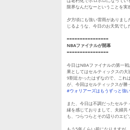
は老朽化でボロボロになってい
限界なんだなーということを実
夕方頃にも強い雷雨がありまし
じるような、今日のお天気でし
================
NBAファイナルが開幕
================
今日はNBAファイナルの第一
果としてはセルティックスの大
9割近かったはずなので、これ
が、今回はセルティックスが勝
#ウォリアーズはもうずっと強
また、今日は不調だったセルテ
縁を感じておりまして、夫婦共
も、つらつらとその辺りのエピ
もう5年くらい前になりますが