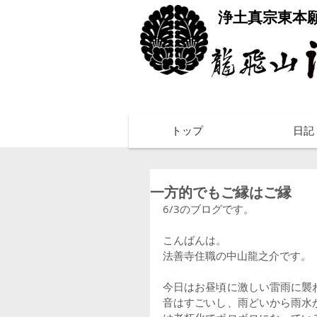
​浄土真宗東本
トップ
日記
一方的でもご縁はご縁
6/3のブログです。
こんばんは。
法善寺住職の中山龍之介です。
今日はお昼頃に激しい雷雨に襲
音はすごいし、雨どいから雨水