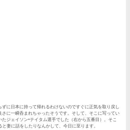
らずに日本に持って帰れるわけないのですぐに正気を取り戻し
良さに一瞬呑まれちゃったそうです。そして、そこに写ってい
いたジェイソン•テイタム選手でした（右から五番目）。そこ
すると妻に話をしたりなんかして、今日に至ります。