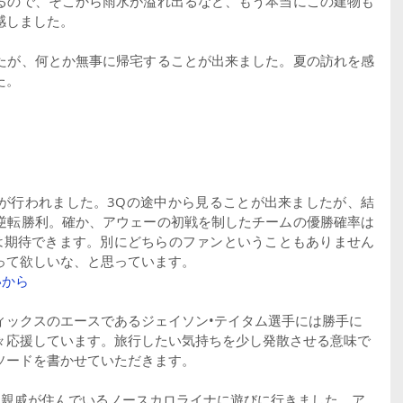
るので、そこから雨水が溢れ出るなど、もう本当にこの建物も
感しました。
たが、何とか無事に帰宅することが出来ました。夏の訪れを感
た。
戦が行われました。3Qの途中から見ることが出来ましたが、結
逆転勝利。確か、アウェーの初戦を制したチームの優勝確率は
は期待できます。別にどちらのファンということもありません
って欲しいな、と思っています。
いから
ィックスのエースであるジェイソン•テイタム選手には勝手に
々応援しています。旅行したい気持ちを少し発散させる意味で
ソードを書かせていただきます。
、親戚が住んでいるノースカロライナに遊びに行きました。ア