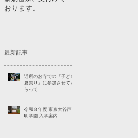
おります。
ネルディスカッショ
ン
最新記事
近所のお寺での『子ども
夏祭り』に参加させても
らって
令和８年度 東京大谷声
明学園 入学案内