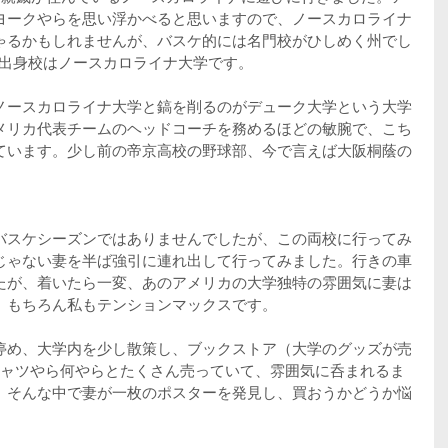
ヨークやらを思い浮かべると思いますので、ノースカロライナ
ゃるかもしれませんが、バスケ的には名門校がひしめく州でし
も出身校はノースカロライナ大学です。
ノースカロライナ大学と鎬を削るのがデューク大学という大学
メリカ代表チームのヘッドコーチを務めるほどの敏腕で、こち
ています。少し前の帝京高校の野球部、今で言えば大阪桐蔭の
バスケシーズンではありませんでしたが、この両校に行ってみ
じゃない妻を半ば強引に連れ出して行ってみました。行きの車
たが、着いたら一変、あのアメリカの大学独特の雰囲気に妻は
。もちろん私もテンションマックスです。
停め、大学内を少し散策し、ブックストア（大学のグッズが売
シャツやら何やらとたくさん売っていて、雰囲気に呑まれるま
。そんな中で妻が一枚のポスターを発見し、買おうかどうか悩