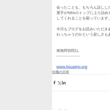
会ったことも、もちろん話しし
選手がNBAのトップに上り詰
してくれることを願っています
今日もブログをお読みいただき
わっちゃうのかという寂しさも
南無阿弥陀仏
-------------------
www.houzenji.org
住職の日常