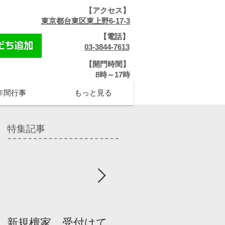
【アクセス】
​
東京都台東区東上野6-17-3
【電話】
​
03-3844-7613
【開門時間】
​8時～17時
年間行事
もっと見る
特集記事
新規檀家、受付けて
『宗教を知ろう』パ