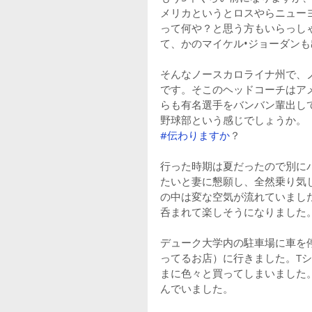
メリカというとロスやらニュー
って何や？と思う方もいらっし
て、かのマイケル•ジョーダン
そんなノースカロライナ州で、
です。そこのヘッドコーチはア
らも有名選手をバンバン輩出し
野球部という感じでしょうか。
#伝わりますか
？
行った時期は夏だったので別に
たいと妻に懇願し、全然乗り気
の中は変な空気が流れていまし
呑まれて楽しそうになりました
デューク大学内の駐車場に車を
ってるお店）に行きました。T
まに色々と買ってしまいました
んでいました。