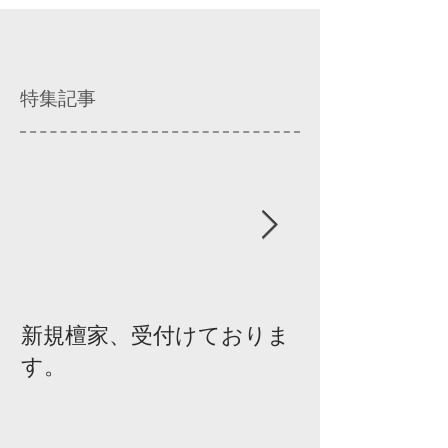
特集記事
新規檀家、受付けておりま
『宗教を知ろ
す。
ィスカッショ