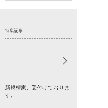
特集記事
新規檀家、受付けておりま
『宗教を知ろ
す。
ィスカッショ