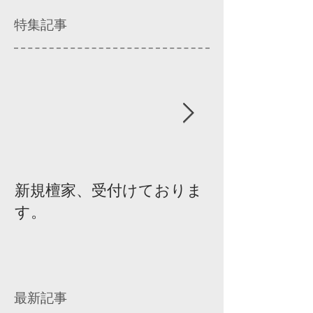
特集記事
新規檀家、受付けておりま
『宗教を知ろ
す。
ィスカッショ
最新記事