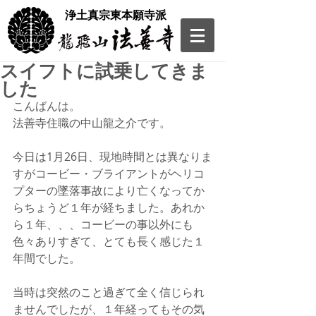
​浄土真宗東本願寺派
スイフトに試乗してきま
した
こんばんは。
法善寺住職の中山龍之介です。
今日は1月26日、現地時間とは異なりま
すがコービー・ブライアントがヘリコ
プターの墜落事故により亡くなってか
らちょうど１年が経ちました。あれか
ら１年、、、コービーの事以外にも
色々ありすぎて、とても長く感じた１
年間でした。
当時は突然のこと過ぎて全く信じられ
ませんでしたが、１年経ってもその気