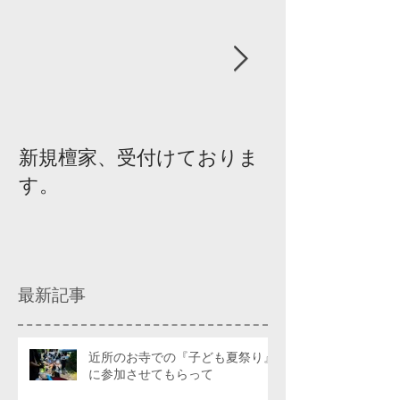
新規檀家、受付けておりま
『宗教を知ろ
す。
ィスカッショ
最新記事
近所のお寺での『子ども夏祭り』
に参加させてもらって