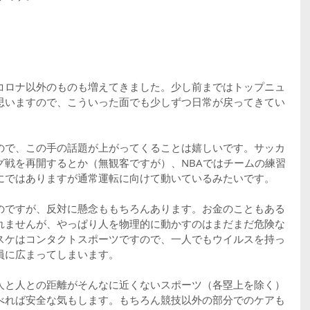
コロナ以外のものも増えてきました。少し前まではトップニュ
思いますので、こういった面でも少しずつ日常が戻ってきてい
ので、この手の話題が上がってくることは嬉しいです。サッカ
グ戦を再開するとか（無観客ですが）、NBAではチームの練習
にではありますが通常運転に向けて動いているみたいです。
のですが、反対に懸念ももちろんあります。お金のこともある
れませんが、やっぱり人を物理的に動かすのはまだまだ危険な
スケはコンタクトスポーツですので、一人でもウイルスを持っ
員に広まってしまいます。
人と人との距離がそんなに近くないスポーツ（各塁上を除く）
べれば安全な気もします。もちろん競技以外の部分でのケアも