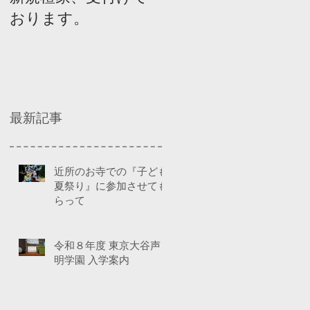
おります。
ネルディスカッショ
ン
最新記事
近所のお寺での『子ども
夏祭り』に参加させても
らって
令和８年度 東京大谷声
明学園 入学案内