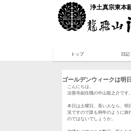
​浄土真宗東本
トップ
日記
ゴールデンウィークは明
こんにちは。
法善寺副住職の中山龍之介です
本日は土曜日。長い人なら、明
況ですので誰も例年のように旅
のではないでしょうか。