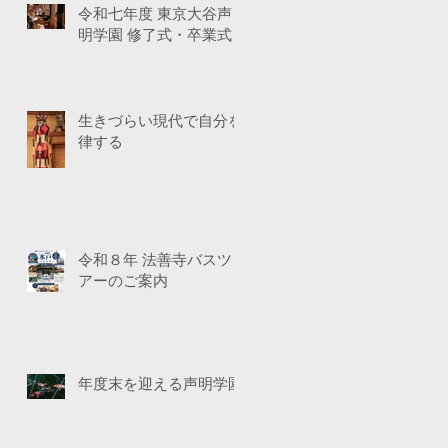
令和七年度 東京大谷声
明学園 修了式・卒業式
生きづらい現代で自分を
律する
令和８年 法善寺バスツ
アーのご案内
年度末を迎える声明学園