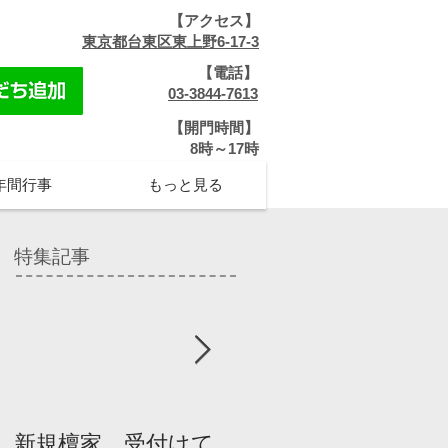
【アクセス】
​
東京都台東区東上野6-17-3
【電話】
​
03-3844-7613
【開門時間】
​8時～17時
年間行事
もっと見る
特集記事
新規檀家、受付けて
『宗教を知ろう』パ