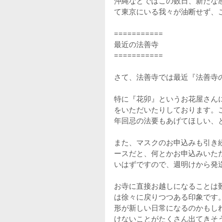
沖縄などではこの数日、新たな
て東京にいる我々が油断せず、
===========
最近の法善寺
===========
さて、法善寺では最近『法善寺
特に『花卯』というお花屋さん
をいただいたりしております。
年回忌の法要もあげてほしい、
また、マスクのお申込みも引き
ースだと、何とかお申込みいた
いはずですので、週明けから発
お寺に直接お越しになることは
は徐々に戻りつつある印象です
形が新しい日常になるのかもし
けないことがたくさん出てきそ