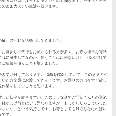
感染者はゼロになっているという話も聞きます。だからと言っ
このまま大人しい生活を続けます。
の輪』の活動が活発化してきました。
にお墓参りの代行をお願いされる方が多く、お寺も連日お電話
これに派生してなのか、伺うことは出来ないけど、僧侶だけで
とご連絡を頂くことも増えました。
続き受け付けております。40箱を確保していて、このままのペ
だいた方全員にお渡しできそうです。お困りの方は今すぐ欲し
送作業をしていこうと思います。
難しい状況が続きますが、このような形でご門徒さんとの交流
。確かに以前とは少し異なりますが、もしかしたらこういった
れないな、という気持ちです。お寺としても対応しなければい
うです。