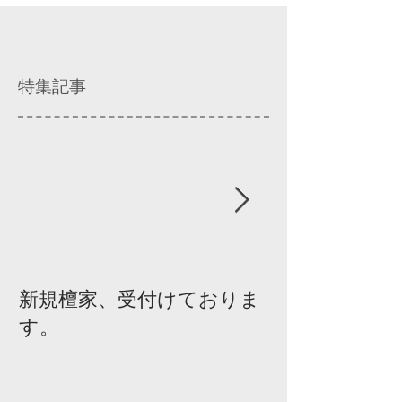
特集記事
新規檀家、受付けておりま
『宗教を知ろ
す。
ィスカッショ