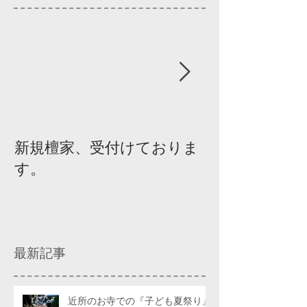
新規檀家、受付けておりま
『宗教を知ろ
す。
ィスカッショ
最新記事
近所のお寺での『子ども夏祭り』