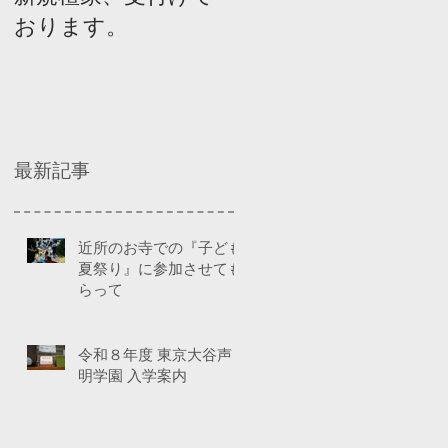
おります。
ネルディスカッショ
ン
最新記事
近所のお寺での『子ども
夏祭り』に参加させても
らって
令和８年度 東京大谷声
明学園 入学案内