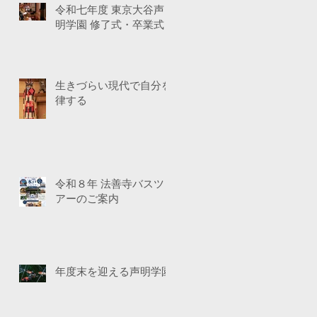
令和七年度 東京大谷声
明学園 修了式・卒業式
生きづらい現代で自分を
律する
令和８年 法善寺バスツ
アーのご案内
年度末を迎える声明学園