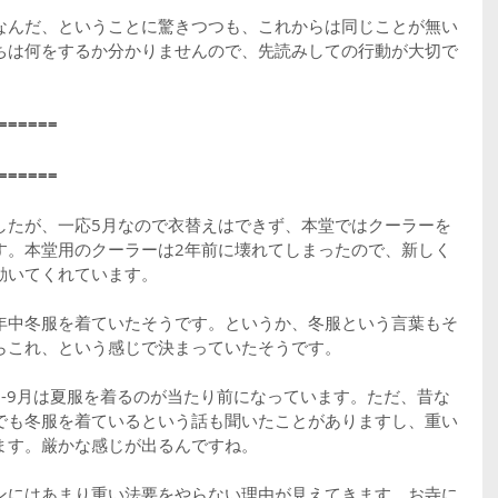
なんだ、ということに驚きつつも、これからは同じことが無い
ちは何をするか分かりませんので、先読みしての行動が大切で
======
======
したが、一応5月なので衣替えはできず、本堂ではクーラーを
す。本堂用のクーラーは2年前に壊れてしまったので、新しく
動いてくれています。
年中冬服を着ていたそうです。というか、冬服という言葉もそ
らこれ、という感じで決まっていたそうです。
-9月は夏服を着るのが当たり前になっています。ただ、昔な
でも冬服を着ているという話も聞いたことがありますし、重い
ます。厳かな感じが出るんですね。
ンにはあまり重い法要をやらない理由が見えてきます。お寺に