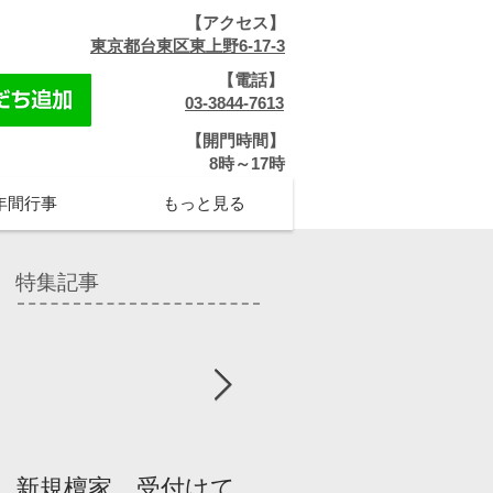
【アクセス】
​
東京都台東区東上野6-17-3
【電話】
​
03-3844-7613
【開門時間】
​8時～17時
年間行事
もっと見る
特集記事
新規檀家、受付けて
『宗教を知ろう』パ