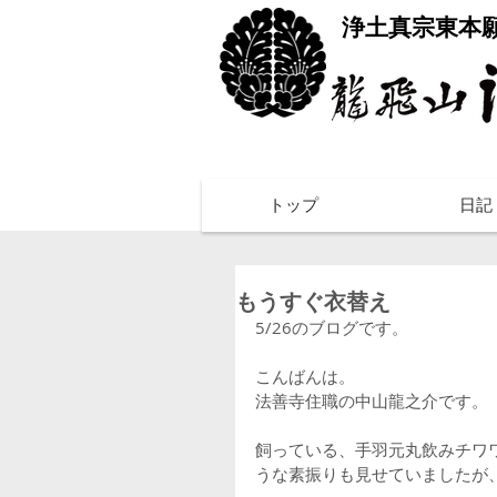
​浄土真宗東本
トップ
日記
もうすぐ衣替え
5/26のブログです。
こんばんは。
法善寺住職の中山龍之介です。
飼っている、手羽元丸飲みチワ
うな素振りも見せていましたが