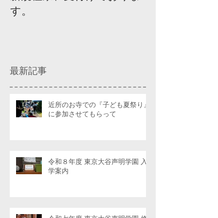
す。
ィスカッショ
最新記事
近所のお寺での『子ども夏祭り』
に参加させてもらって
令和８年度 東京大谷声明学園 入
学案内