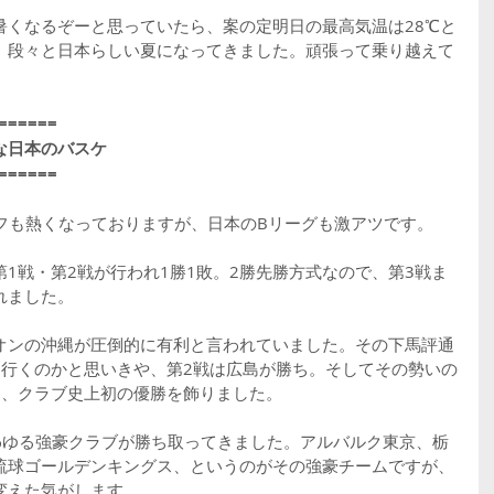
暑くなるぞーと思っていたら、案の定明日の最高気温は28℃と
、段々と日本らしい夏になってきました。頑張って乗り越えて
======
な日本のバスケ
======
オフも熱くなっておりますが、日本のBリーグも激アツです。
1戦・第2戦が行われ1勝1敗。2勝先勝方式なので、第3戦ま
れました。
オンの沖縄が圧倒的に有利と言われていました。その下馬評通
ま行くのかと思いきや、第2戦は広島が勝ち。そしてその勢いの
し、クラブ史上初の優勝を飾りました。
わゆる強豪クラブが勝ち取ってきました。アルバルク東京、栃
琉球ゴールデンキングス、というのがその強豪チームですが、
変えた気がします。