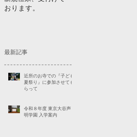
おります。
ネルディスカッショ
ン
最新記事
近所のお寺での『子ども
夏祭り』に参加させても
らって
令和８年度 東京大谷声
明学園 入学案内