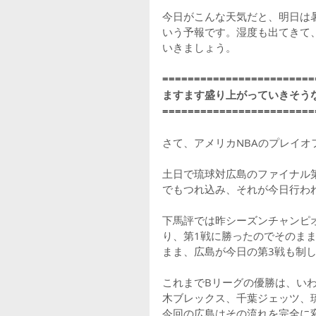
今日がこんな天気だと、明日は
いう予報です。湿度も出てきて
いきましょう。
========================
ますます盛り上がっていきそう
========================
さて、アメリカNBAのプレイ
土日で琉球対広島のファイナル第
でもつれ込み、それが今日行わ
下馬評では昨シーズンチャンピ
り、第1戦に勝ったのでそのま
まま、広島が今日の第3戦も制
これまでBリーグの優勝は、い
木ブレックス、千葉ジェッツ、
今回の広島はその流れを完全に