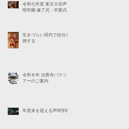
令和七年度 東京大谷声
明学園 修了式・卒業式
生きづらい現代で自分を
律する
令和８年 法善寺バスツ
アーのご案内
年度末を迎える声明学園