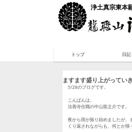
​浄土真宗東本
トップ
日記
ますます盛り上がってい
5/28のブログです。
こんばんは。
法善寺住職の中山龍之介です。
夜から雨が振り始めましたが、
くり返されながらも、何とか帰