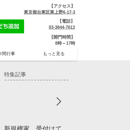
【アクセス】
​
東京都台東区東上野6-17-3
【電話】
​
03-3844-7613
【開門時間】
​8時～17時
年間行事
もっと見る
特集記事
新規檀家、受付けて
『宗教を知ろう』パ