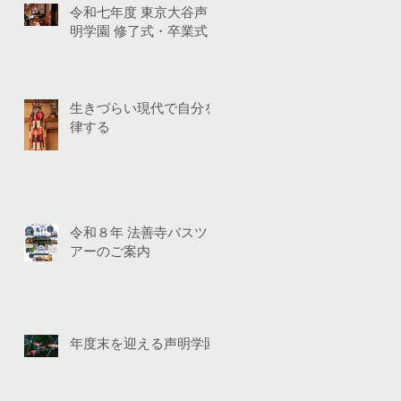
令和七年度 東京大谷声
明学園 修了式・卒業式
生きづらい現代で自分を
律する
令和８年 法善寺バスツ
アーのご案内
年度末を迎える声明学園