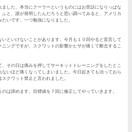
れました。本当にクーラーというものにはお世話になりっぱな
。ふと、誰が発明したんだろうと思い調べてみると、アメリカ
みたいです。一つ勉強になりました。
ないといけないことがあります。今月も１０回やると宣言して
ーニングですが、スクワットの影響かヒザが痛くて断念するこ
て、その日は痛みを押してサーキットトレーニングをしたとこ
れないほど痛くなってしまいました。今日起きても治っておら
はスクワット禁止と言われました。
うのは諦めます。目標値を７回に修正してやっていきます。