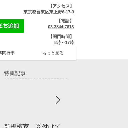
【アクセス】
​
東京都台東区東上野6-17-3
【電話】
​
03-3844-7613
【開門時間】
​8時～17時
年間行事
もっと見る
特集記事
新規檀家、受付けて
『宗教を知ろう』パ