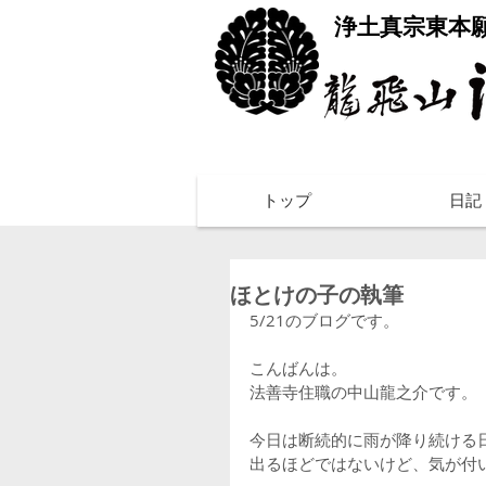
​浄土真宗東本
トップ
日記
ほとけの子の執筆
5/21のブログです。
こんばんは。
法善寺住職の中山龍之介です。
今日は断続的に雨が降り続ける
出るほどではないけど、気が付