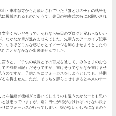
本山・東本願寺からお願いされていた『ほとけの子』の執筆を
誌に掲載されるものだそうで、先日の初参式の時にお願いされ
０文字くらいだそうで、それなら毎日のブログと変わらないか
が、なかなか筆が進みませんでした。先輩方のアーカイブ記事
で、なるほどこんな感じかとイメージを膨らませようとしたの
込むことがなかなか出来ませんでした。
に言うと、『子供の成長とその育児を通して、み仏さまのお心
しての成長日記』だそうですが、書けそうでなかなか書けませ
思うのですが、子供たちにフォーカスをしようとしても、時期
ざるを得ません。ただ、そっちを膨らませすぎると本来のテー
ことを後継ぎ後継ぎと書いてしまうのも違うのかなーとも思い
いとは思っていますが、別に男性が継がなければいけない決ま
かりにフォーカスが行ってしまい、娘がないがしろになるのも