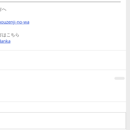
方へ
houzenji-no-wa
方はこちら
danka