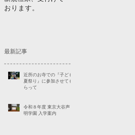
おります。
ネルディスカッショ
ン
最新記事
近所のお寺での『子ども
夏祭り』に参加させても
らって
令和８年度 東京大谷声
明学園 入学案内