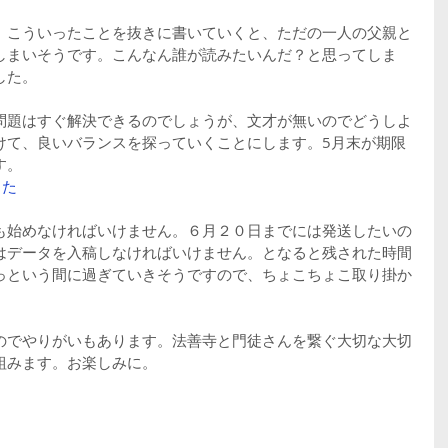
、こういったことを抜きに書いていくと、ただの一人の父親と
しまいそうです。こんなん誰が読みたいんだ？と思ってしま
した。
問題はすぐ解決できるのでしょうが、文才が無いのでどうしよ
けて、良いバランスを探っていくことにします。5月末が期限
す。
った
も始めなければいけません。６月２０日までには発送したいの
はデータを入稿しなければいけません。となると残された時間
っという間に過ぎていきそうですので、ちょこちょこ取り掛か
のでやりがいもあります。法善寺と門徒さんを繋ぐ大切な大切
組みます。お楽しみに。