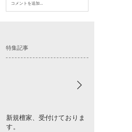
コメントを追加…
特集記事
新規檀家、受付けておりま
『宗教を知ろ
す。
ィスカッショ