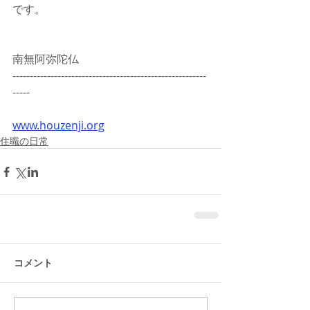
です。
南無阿弥陀仏
--------------------------------------------------------
-----
www.houzenji.org
住職の日常
コメント