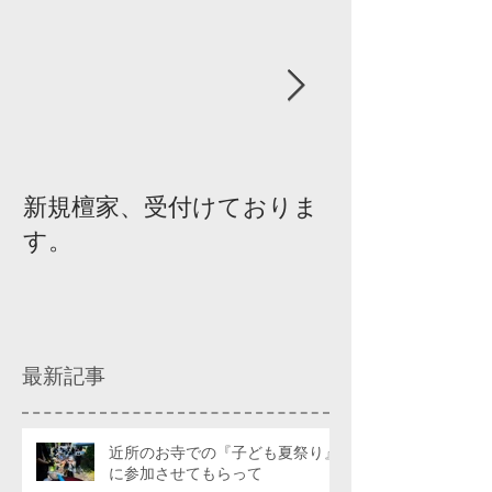
新規檀家、受付けておりま
『宗教を知ろ
す。
ィスカッショ
最新記事
近所のお寺での『子ども夏祭り』
に参加させてもらって