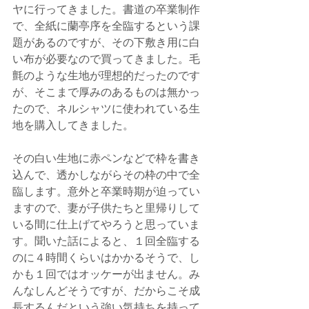
ヤに行ってきました。書道の卒業制作
で、全紙に蘭亭序を全臨するという課
題があるのですが、その下敷き用に白
い布が必要なので買ってきました。毛
氈のような生地が理想的だったのです
が、そこまで厚みのあるものは無かっ
たので、ネルシャツに使われている生
地を購入してきました。
その白い生地に赤ペンなどで枠を書き
込んで、透かしながらその枠の中で全
臨します。意外と卒業時期が迫ってい
ますので、妻が子供たちと里帰りして
いる間に仕上げてやろうと思っていま
す。聞いた話によると、１回全臨する
のに４時間くらいはかかるそうで、し
かも１回ではオッケーが出ません。み
んなしんどそうですが、だからこそ成
長するんだという強い気持ちを持って