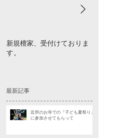
新規檀家、受付けておりま
『宗教を知ろ
す。
ィスカッショ
最新記事
近所のお寺での『子ども夏祭り』
に参加させてもらって