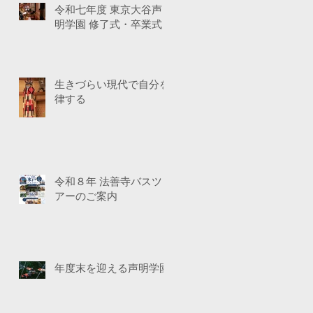
令和七年度 東京大谷声
明学園 修了式・卒業式
生きづらい現代で自分を
律する
令和８年 法善寺バスツ
アーのご案内
年度末を迎える声明学園