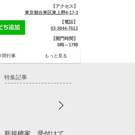
【アクセス】
​
東京都台東区東上野6-17-3
【電話】
​
03-3844-7613
【開門時間】
​8時～17時
年間行事
もっと見る
特集記事
新規檀家、受付けて
『宗教を知ろう』パ