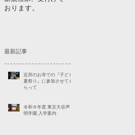
おります。
ネルディスカッショ
ン
最新記事
近所のお寺での『子ども
夏祭り』に参加させても
らって
令和８年度 東京大谷声
明学園 入学案内