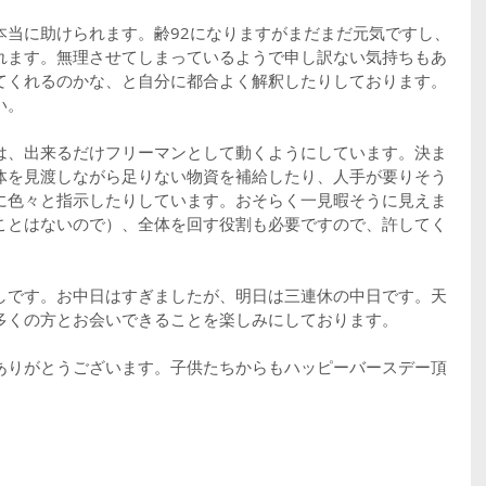
本当に助けられます。齢92になりますがまだまだ元気ですし、
れます。無理させてしまっているようで申し訳ない気持ちもあ
てくれるのかな、と自分に都合よく解釈したりしております。
い。
は、出来るだけフリーマンとして動くようにしています。決ま
体を見渡しながら足りない物資を補給したり、人手が要りそう
に色々と指示したりしています。おそらく一見暇そうに見えま
ことはないので）、全体を回す役割も必要ですので、許してく
しです。お中日はすぎましたが、明日は三連休の中日です。天
多くの方とお会いできることを楽しみにしております。
ありがとうございます。子供たちからもハッピーバースデー頂