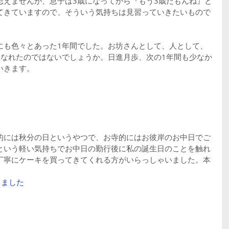
思えませんが、息子は3歳になってから『もう3歳だもんね』と
てきていますので、そういう気持ちは見習っていきたいもので
にも色々とあった1年間でした。お坊さんとして、人として、
になれたのではないでしょうか。日進月歩、次の1年間も少なか
いきます。
的には秋分の日というやつで、お寺的にはお彼岸のお中日でご
という軽い気持ちでお中日の勤行後に私の誕生日のことを触れ
丁寧にケーキを買ってきてくれる方がいらっしゃいました。本
きました