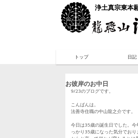
​浄土真宗東本
トップ
日記
お彼岸のお中日
9/23のブログです。
こんばんは。
法善寺住職の中山龍之介です。
今日は35歳の誕生日でした。今
っかり35歳になった気分でおり