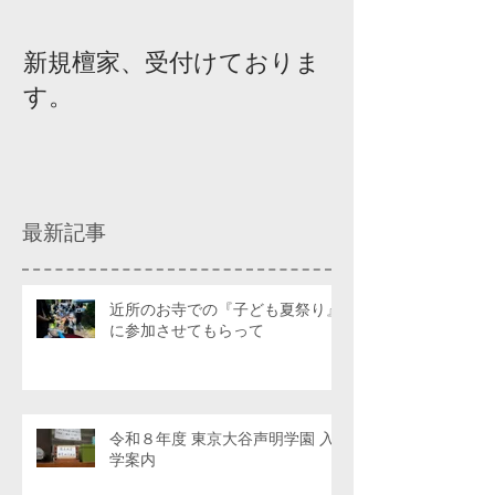
新規檀家、受付けておりま
『宗教を知ろ
す。
ィスカッショ
最新記事
近所のお寺での『子ども夏祭り』
に参加させてもらって
令和８年度 東京大谷声明学園 入
学案内