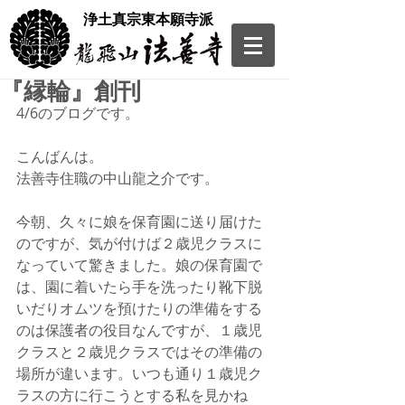
​浄土真宗東本願寺派
『縁輪』創刊
4/6のブログです。
こんばんは。
法善寺住職の中山龍之介です。
今朝、久々に娘を保育園に送り届けた
のですが、気が付けば２歳児クラスに
なっていて驚きました。娘の保育園で
は、園に着いたら手を洗ったり靴下脱
いだりオムツを預けたりの準備をする
のは保護者の役目なんですが、１歳児
クラスと２歳児クラスではその準備の
場所が違います。いつも通り１歳児ク
ラスの方に行こうとする私を見かね